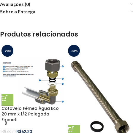
Avaliações (0)
Sobre a Entrega
Produtos relacionados
-20%
-33%
Cotovelo Fêmea Água Eco
20 mm x 1/2 Polegada
Emmeti
R$
62,20
R$
78,20