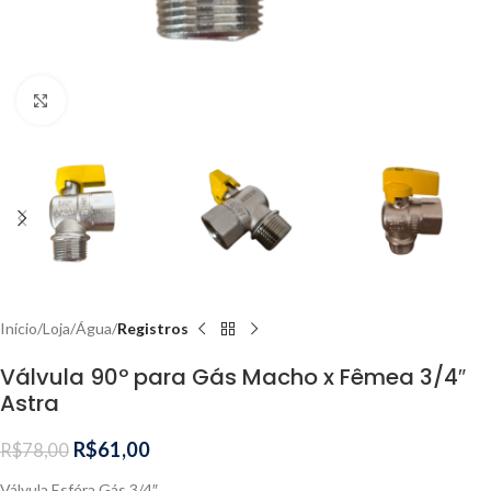
Clique para ampliar
Início
Loja
Água
Registros
Válvula 90º para Gás Macho x Fêmea 3/4″
Astra
R$
61,00
R$
78,00
Válvula Esféra Gás 3/4″