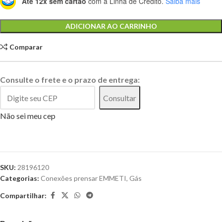
Até 12x sem cartão
com a Linha de Crédito.
Saiba mais
Alternative:
ADICIONAR AO CARRINHO
Comparar
Consulte o frete e o prazo de entrega:
Consultar
Não sei meu cep
SKU:
28196120
Categorias:
Conexões prensar EMMETI
,
Gás
Compartilhar: