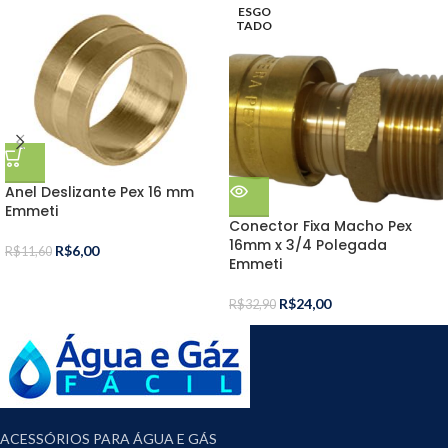
ESGO
TADO
Anel Deslizante Pex 16 mm
Emmeti
Conector Fixa Macho Pex
16mm x 3/4 Polegada
R$
6,00
R$
11,60
Emmeti
R$
24,00
R$
32,90
ACESSÓRIOS PARA ÁGUA E GÁS