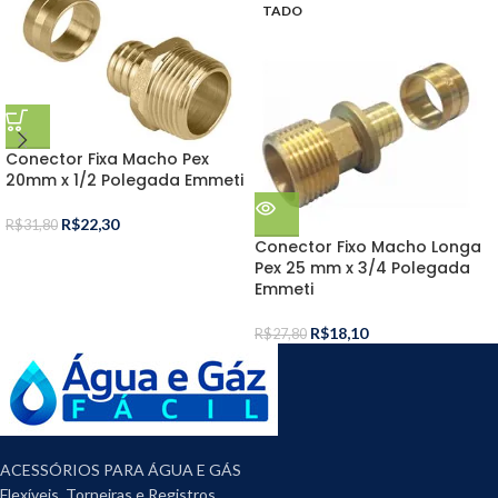
TADO
Conector Fixa Macho Pex
20mm x 1/2 Polegada Emmeti
R$
22,30
R$
31,80
Conector Fixo Macho Longa
Pex 25 mm x 3/4 Polegada
Emmeti
R$
18,10
R$
27,80
ACESSÓRIOS PARA ÁGUA E GÁS
Flexíveis, Torneiras e Registros