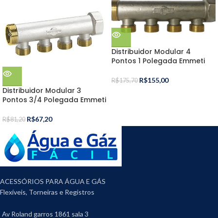
Distribuidor Modular 4
Pontos 1 Polegada Emmeti
R$
155,00
R$
175,70
Distribuidor Modular 3
Pontos 3/4 Polegada Emmeti
R$
67,20
R$
81,20
ACESSÓRIOS PARA ÁGUA E GÁS
Flexíveis, Torneiras e Registros
Av Roland garros 1861 sala 3